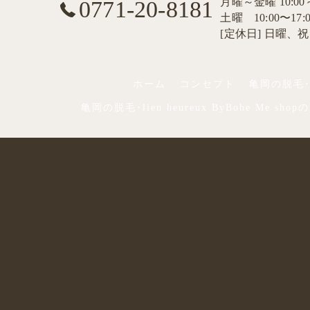
月曜～金曜 10:00
0771-20-8181
土曜 10:00〜17:0
[定休日] 日曜、
ホーム
コンセプト
亀岡の脱毛･li
亀岡の脱毛･lien heureux ByBohe Me sh