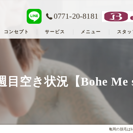
0771-20-8181
コンセプト
サービス
メニュー
スタッ
亀岡の脱毛･lien heureux ByBohe Me shopの口コミ情報
亀岡の脱毛･lien heureux ByBohe Me shopの評判
週目空き状況【Bohe Me 
亀岡の脱毛･lien heureux ByBohe Me shopのお客様の声
亀岡の脱毛はlien