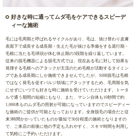
好きな時に通ってムダ毛をケアできるスピーデ
ィーな施術
毛には毛周期と呼ばれるサイクルがあり、毛は、抜け替わり皮膚
表面下で成長する成長期・生えた毛が抜ける準備をする退行期・
毛根に当たる毛球頭が休む休止期の3段階を繰り返しています。
従来の脱毛機器による脱毛方式では、現在ある毛に対して効果を
発揮する毛根へのアタックが主流のため毛根が活動するタイミン
グである成長期にしか施術できませんでしたが、SHR脱毛は毛根
ではなく発毛を促すバルジ領域にアタックするため、毛周期を気
にせずにいつでも好きな時に施術を受けていただけます。トータ
ルで通う期間の短縮にもなり、また、マシン自体も10秒間で約
1,000本ものムダ毛の照射が可能になっていますのでスピーディー
な施術のご提供が可能となっております。全身脱毛の場合だと従
来3時間かかっていたものが最短で30分程度の施術となりますの
で、ご来店の前後に他の予定も入れやすく、スキマ時間を利用し
て気軽にご予約いただけます。