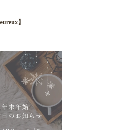
ureux】