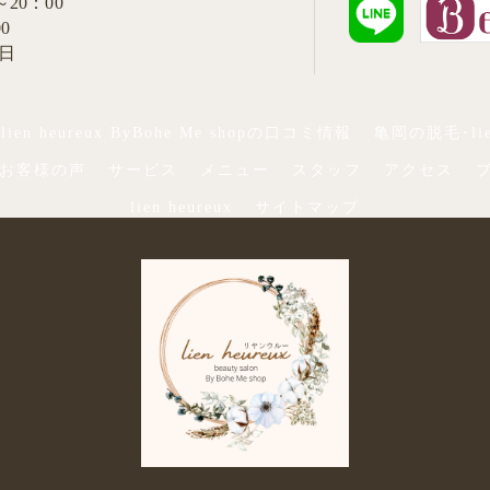
～20：00
0
祝日
en heureux ByBohe Me shopの口コミ情報
亀岡の脱毛･lien
opのお客様の声
サービス
メニュー
スタッフ
アクセス
lien heureux
サイトマップ