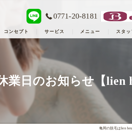
0771-20-8181
コンセプト
サービス
メニュー
スタッ
亀岡の脱毛･lien heureux ByBohe Me shopの口コミ情報
亀岡の脱毛･lien heureux ByBohe Me shopの評判
業日のお知らせ【lien he
亀岡の脱毛･lien heureux ByBohe Me shopのお客様の声
亀岡の脱毛はlien heur