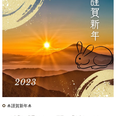
🎍謹賀新年🎍