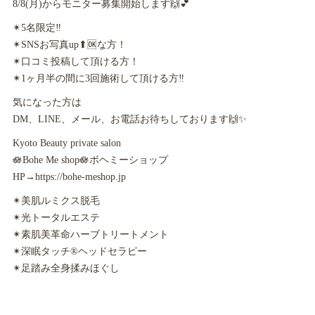
8/8(月)からモニター募集開始します🙌💕
✴︎5名限定‼︎
✴︎SNSお写真up⬆︎🆗な方！
✴︎口コミ投稿して頂ける方！
✴︎1ヶ月半の間に3回施術して頂ける方‼︎
気になった方は
DM、LINE、メール、お電話お待ちしております🙌✨
Kyoto Beauty private salon
🪷Bohe Me shop🪷ボヘミーショップ
HP→https://bohe-meshop.jp
✴︎美肌ルミクス脱毛
✴︎光トータルエステ
✴︎素肌美革命ハーブトリートメント
✴︎深眠タッチ®︎ヘッドセラピー
✴︎足踏み全身揉みほぐし