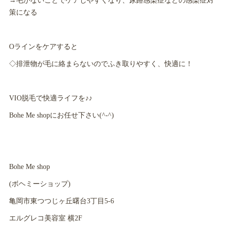
→毛がないことでケアしやすくなり、尿路感染症などの感染症対
策になる
Oラインをケアすると
◇排泄物が毛に絡まらないのでふき取りやすく、快適に！
VIO脱毛で快適ライフを♪♪
Bohe Me shopにお任せ下さい(^-^)
Bohe Me shop
(ボヘミーショップ)
亀岡市東つつじヶ丘曙台3丁目5-6
エルグレコ美容室 横2F