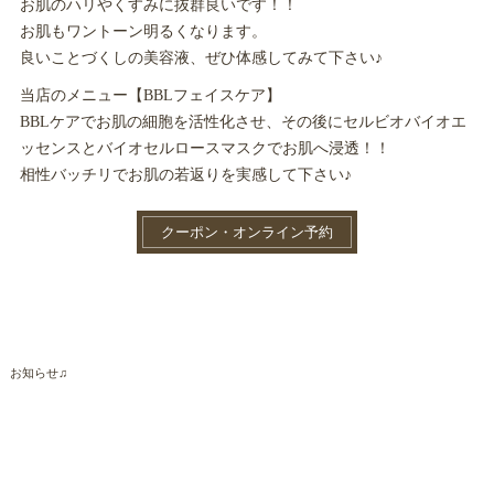
お肌のハリやくすみに抜群良いです！！
お肌もワントーン明るくなります。
良いことづくしの美容液、ぜひ体感してみて下さい♪
当店のメニュー【BBLフェイスケア】
BBLケアでお肌の細胞を活性化させ、その後にセルビオバイオエ
ッセンスとバイオセルロースマスクでお肌へ浸透！！
相性バッチリでお肌の若返りを実感して下さい♪
クーポン・オンライン予約
お知らせ♫