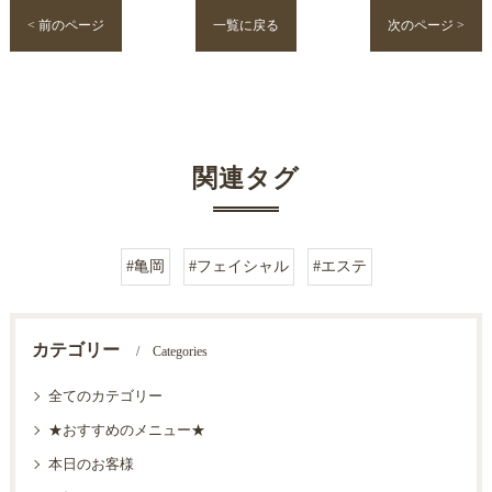
< 前のページ
一覧に戻る
次のページ >
関連タグ
#亀岡
#フェイシャル
#エステ
カテゴリー
Categories
全てのカテゴリー
★おすすめのメニュー★
本日のお客様