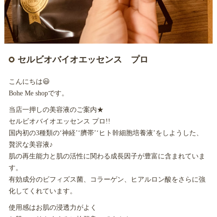
セルビオバイオエッセンス プロ
こんにちは😃
Bohe Me shopです。
当店一押しの美容液のご案内★
セルビオバイオエッセンス プロ!!
国内初の3種類の‘神経’‘臍帯’‘ヒト幹細胞培養液’をしようした、
贅沢な美容液♪
肌の再生能力と肌の活性に関わる成長因子が豊富に含まれていま
す。
有効成分のビフィズス菌、コラーゲン、ヒアルロン酸をさらに強
化してくれています。
使用感はお肌の浸透力がよく