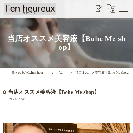
当店オススメ美容液【Bohe Me sh
op】
亀岡の脱毛はlien heurrux
ブログ
当店オススメ美容液【Bohe Me shop】
当店オススメ美容液【Bohe Me shop】
2021/11/28