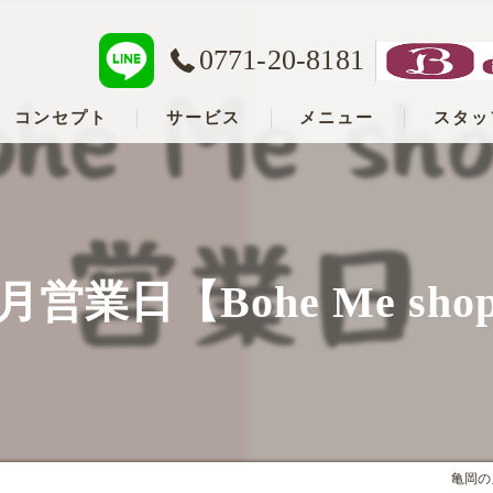
0771-20-8181
コンセプト
サービス
メニュー
スタッ
亀岡の脱毛･lien heureux ByBohe Me shopの口コミ情報
亀岡の脱毛･lien heureux ByBohe Me shopの評判
0月営業日【Bohe Me sho
亀岡の脱毛･lien heureux ByBohe Me shopのお客様の声
亀岡の脱毛